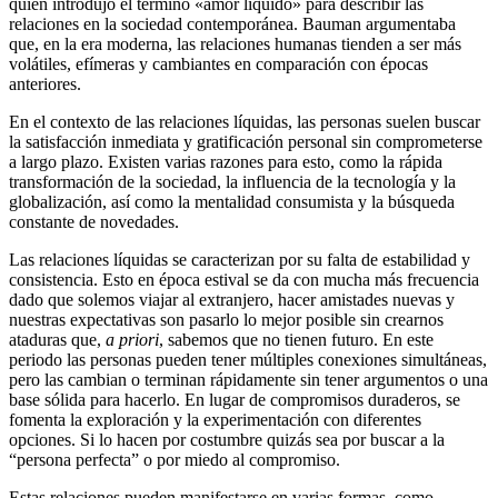
quien introdujo el término «amor líquido» para describir las
relaciones en la sociedad contemporánea. Bauman argumentaba
que, en la era moderna, las relaciones humanas tienden a ser más
volátiles, efímeras y cambiantes en comparación con épocas
anteriores.
En el contexto de las relaciones líquidas, las personas suelen buscar
la satisfacción inmediata y gratificación personal sin comprometerse
a largo plazo. Existen varias razones para esto, como la rápida
transformación de la sociedad, la influencia de la tecnología y la
globalización, así como la mentalidad consumista y la búsqueda
constante de novedades.
Las relaciones líquidas se caracterizan por su falta de estabilidad y
consistencia. Esto en época estival se da con mucha más frecuencia
dado que solemos viajar al extranjero, hacer amistades nuevas y
nuestras expectativas son pasarlo lo mejor posible sin crearnos
ataduras que,
a priori
, sabemos que no tienen futuro. En este
periodo las personas pueden tener múltiples conexiones simultáneas,
pero las cambian o terminan rápidamente sin tener argumentos o una
base sólida para hacerlo. En lugar de compromisos duraderos, se
fomenta la exploración y la experimentación con diferentes
opciones. Si lo hacen por costumbre quizás sea por buscar a la
“persona perfecta” o por miedo al compromiso.
Estas relaciones pueden manifestarse en varias formas, como