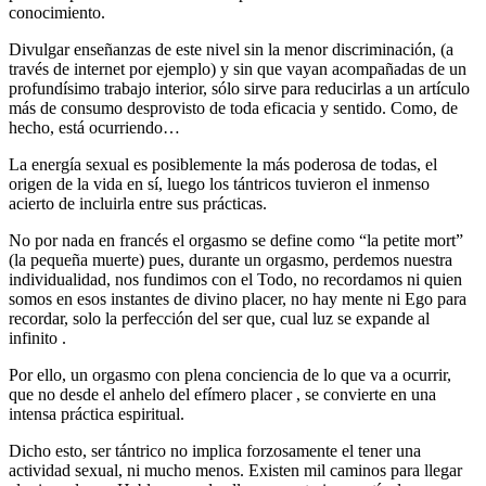
conocimiento.
Divulgar enseñanzas de este nivel sin la menor discriminación, (a
través de internet por ejemplo) y sin que vayan acompañadas de un
profundísimo trabajo interior, sólo sirve para reducirlas a un artículo
más de consumo desprovisto de toda eficacia y sentido. Como, de
hecho, está ocurriendo…
La energía sexual es posiblemente la más poderosa de todas, el
origen de la vida en sí, luego los tántricos tuvieron el inmenso
acierto de incluirla entre sus prácticas.
No por nada en francés el orgasmo se define como “la petite mort”
(la pequeña muerte) pues, durante un orgasmo, perdemos nuestra
individualidad, nos fundimos con el Todo, no recordamos ni quien
somos en esos instantes de divino placer, no hay mente ni Ego para
recordar, solo la perfección del ser que, cual luz se expande al
infinito .
Por ello, un orgasmo con plena conciencia de lo que va a ocurrir,
que no desde el anhelo del efímero placer , se convierte en una
intensa práctica espiritual.
Dicho esto, ser tántrico no implica forzosamente el tener una
actividad sexual, ni mucho menos. Existen mil caminos para llegar