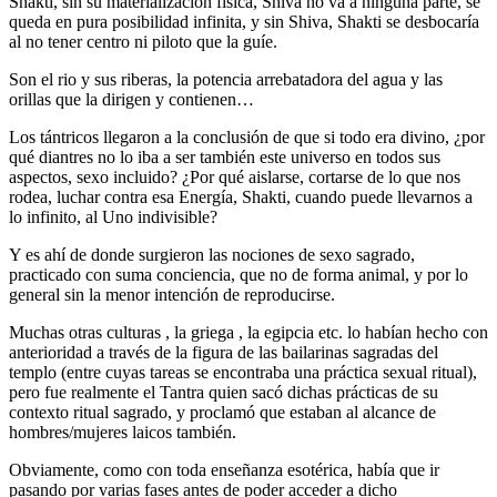
Shakti, sin su materialización física, Shiva no va a ninguna parte, se
queda en pura posibilidad infinita, y sin Shiva, Shakti se desbocaría
al no tener centro ni piloto que la guíe.
Son el rio y sus riberas, la potencia arrebatadora del agua y las
orillas que la dirigen y contienen…
Los tántricos llegaron a la conclusión de que si todo era divino, ¿por
qué diantres no lo iba a ser también este universo en todos sus
aspectos, sexo incluido? ¿Por qué aislarse, cortarse de lo que nos
rodea, luchar contra esa Energía, Shakti, cuando puede llevarnos a
lo infinito, al Uno indivisible?
Y es ahí de donde surgieron las nociones de sexo sagrado,
practicado con suma conciencia, que no de forma animal, y por lo
general sin la menor intención de reproducirse.
Muchas otras culturas , la griega , la egipcia etc. lo habían hecho con
anterioridad a través de la figura de las bailarinas sagradas del
templo (entre cuyas tareas se encontraba una práctica sexual ritual),
pero fue realmente el Tantra quien sacó dichas prácticas de su
contexto ritual sagrado, y proclamó que estaban al alcance de
hombres/mujeres laicos también.
Obviamente, como con toda enseñanza esotérica, había que ir
pasando por varias fases antes de poder acceder a dicho