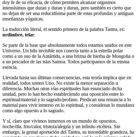
doy fe de su eficacia, de cómo permiten alcanzar orgasmos
intensísimos que duran y duran y duran, pero también es cierto que
no dejan de ser una reducidísima parte de estas profundas y antiguas
enseñanzas yóguicas.
La traducción literal, el sentido primero de la palabra Tantra, es:
urdimbre, telar
.
Se parte de la base que absolutamente todos estamos unidos en este
Universo. Un hilo invisible nos conecta tanto a la estrella polar
como a un oso de la Antártida, a una brizna de hierba de Mongolia o
a un pescador de las islas Samoa. Todos participamos de la misma
esencia.
Llevada hasta sus últimas consecuencias, esta teoría implica que en
realidad, todos somos Uno. No existe la menor separación u
diferencia. Muchas otras vías espirituales han enunciado dicha
unidad, pero lo han hecho estableciendo una oposición entre lo
espiritual/material y lo sagrado/profano. Predican una renuncia a lo
material para vivir inmerso en lo espiritual, y consideran lo mundano
como algo opuesto a lo sagrado.
Y sí, claro que vivimos inmersos en un mundo de opuestos,
noche/día, frio/calor, tristeza/alegría y un infinito etcétera. Sin
embargo, la genial aportación del Tantra, su insondable grandeza, ha