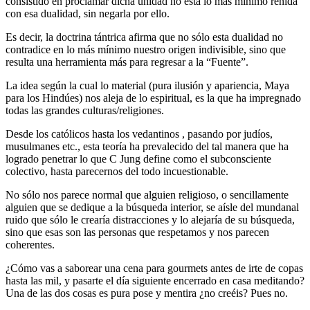
consistido en proclamar dicha unidad no está lo más mínimo reñida
con esa dualidad, sin negarla por ello.
Es decir, la doctrina tántrica afirma que no sólo esta dualidad no
contradice en lo más mínimo nuestro origen indivisible, sino que
resulta una herramienta más para regresar a la “Fuente”.
La idea según la cual lo material (pura ilusión y apariencia, Maya
para los Hindúes) nos aleja de lo espiritual, es la que ha impregnado
todas las grandes culturas/religiones.
Desde los católicos hasta los vedantinos , pasando por judíos,
musulmanes etc., esta teoría ha prevalecido del tal manera que ha
logrado penetrar lo que C Jung define como el subconsciente
colectivo, hasta parecernos del todo incuestionable.
No sólo nos parece normal que alguien religioso, o sencillamente
alguien que se dedique a la búsqueda interior, se aísle del mundanal
ruido que sólo le crearía distracciones y lo alejaría de su búsqueda,
sino que esas son las personas que respetamos y nos parecen
coherentes.
¿Cómo vas a saborear una cena para gourmets antes de irte de copas
hasta las mil, y pasarte el día siguiente encerrado en casa meditando?
Una de las dos cosas es pura pose y mentira ¿no creéis? Pues no.