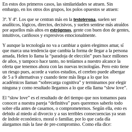
En estos dos primeros casos, las similaridades se atraen. Sin
embargo, en los otros dos grupos, los polos opuestos se atraen:
3º. Y 4º. Los que se centran más en la
testoterona
, suelen ser
analíticos, lógicos, directos, decisivos, y suelen sentirse más atraídos
por aquellos más altos en
estrógenos
, gente con buen don de gentes,
intuitivos, cariñosos y expresivos emocionalmente.
Y aunque la tecnología no va a cambiar a quien elegimos amar, sí
que marca una tendencia que cambia la forma de llegar a la persona
amada, Helen lo llama la “paradoja de elección” pues hace millones
de años, y tampoco hace tanto, no teníamos a nuestro alcance la
oferta que tenemos ahora con las nuevas tecnologías. Pero esto tiene
un riesgo pues, acorde a varios estudios, el cerebro puede albergar
de 5 a 9 alternativas y cuando tiene más llega a lo que los
académicos llaman “sobrecarga cognitiva” y terminamos por elegir
ninguna y como resultado llegamos a lo que ella llama “slow love”.
El “slow love” es el resultado de del tiempo que nos tomamos para
conocer a nuestra pareja “definitiva” pues queremos saberlo todo
sobre ella antes de casarnos, o comprometernos. Según ella, esto es
debido al miedo al divorcio y a sus terribles consecuencias ya sean
de índole económico, moral o familiar, por lo que cada día
alargamos más la fase de pre-compromiso. Como ella dice: