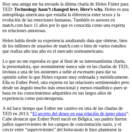
Hoy una amiga me ha enviado la última charla de Helen Fisher para
TED:
Technology hasn’t changed love. Here’s why.
Helen es una
antropóloga americana que estudia la diferencia entre sexos y la
evolución de las emociones humanas. También es asesora en
match.com hace 11 años por lo que es conocida como una experta
en relaciones amorosas.
Helen habla desde su experiencia analizando data que obtiene, bien
de los millones de usuarios de match.com o bien de varios estudios
que realiza año tras año en el mercado norteamericano.
Lo que no me esperaba es que al final de su interesantísima charla,
la presentadora, que normalmente nunca sale en las charlas de TED,
invitara a una de los asistentes a subir al escenario para dar su
opinión sobre lo que Helen expone muy ordenada y metódicamente.
Ella es Esther Perel, otra experta en las relaciones sentimentales pero
desde un ángulo mucho más emocional y menos estadístico pues se
basa en los conocimientos adquiridos en sus largos años de
experiencia como psicoterapeuta.
A mí hace tiempo que Esther me cautivo en otra de las charlas de
TED en 2013; “
El secreto del deseo en una relación de largo plazo
”.
Cabe destacar que Esther Perel nació en Bélgica, sus padres fueron
judíos supervivientes de los campos de concentración nazis, y el
crecer entre “supervivientes” del holocausto le hizo plantearse la