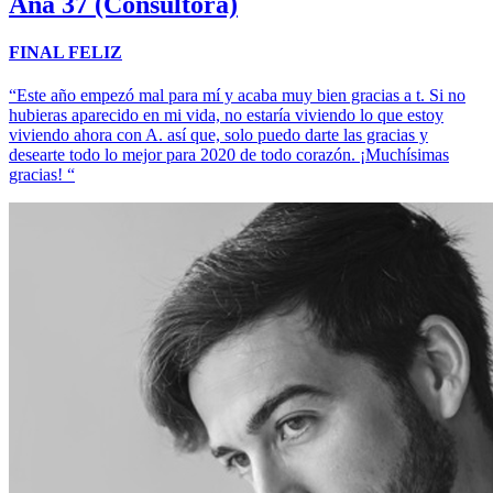
Ana
37 (Consultora)
FINAL FELIZ
“Este año empezó mal para mí y acaba muy bien gracias a t. Si no
hubieras aparecido en mi vida, no estaría viviendo lo que estoy
viviendo ahora con A. así que, solo puedo darte las gracias y
desearte todo lo mejor para 2020 de todo corazón. ¡Muchísimas
gracias! “