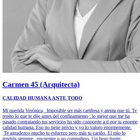
Carmen
45 (Arquitecta)
CALIDAD HUMANA ANTE TODO
Mi querida Verónica, Imposible ser más cariñosa y atenta que tú. Te
repito lo que te dije antes del confinamiento : lo mejor que me ha
pasado contratando tus servicios ha sido conocerte a ti por tu enorme
calidad humana. Eso no tiene precio y yo lo valoro enormemente.
Te agradezco mucho tu esfuerzo pero más tu cariño. El mío lo
tendrás siempre, encuentre o no compañero. Un beso fuerte.