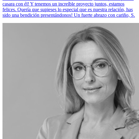
casara con él! Y tenemos un increíble proyecto juntos, estamos
felices. Quería que supieses lo especial que es nuestra relación, has
sido una bendición presentándonos! Un fuerte abrazo con cariño, S.