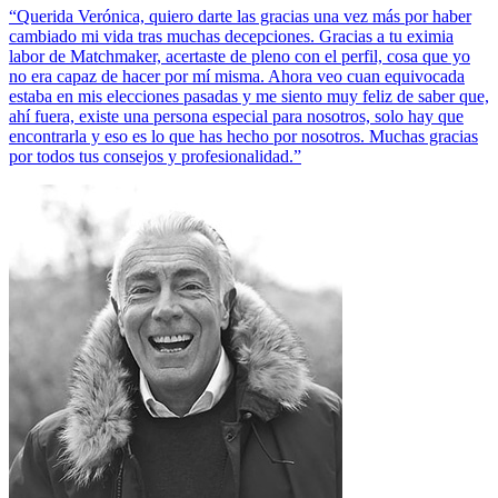
“Querida Verónica, quiero darte las gracias una vez más por haber
cambiado mi vida tras muchas decepciones. Gracias a tu eximia
labor de Matchmaker, acertaste de pleno con el perfil, cosa que yo
no era capaz de hacer por mí misma. Ahora veo cuan equivocada
estaba en mis elecciones pasadas y me siento muy feliz de saber que,
ahí fuera, existe una persona especial para nosotros, solo hay que
encontrarla y eso es lo que has hecho por nosotros. Muchas gracias
por todos tus consejos y profesionalidad.”