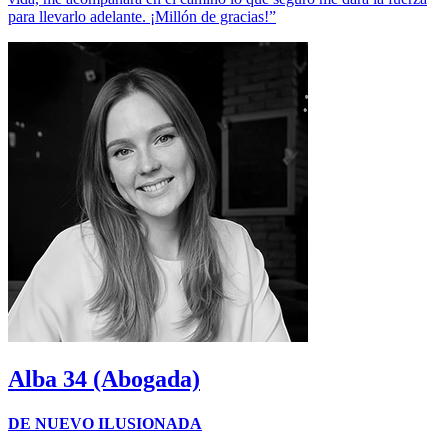
para llevarlo adelante. ¡Millón de gracias!”
Alba
34 (Abogada)
DE NUEVO ILUSIONADA