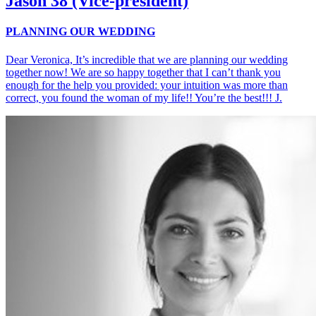
Jason
38 (Vice-president)
PLANNING OUR WEDDING
Dear Veronica, It’s incredible that we are planning our wedding
together now! We are so happy together that I can’t thank you
enough for the help you provided: your intuition was more than
correct, you found the woman of my life!! You’re the best!!! J.