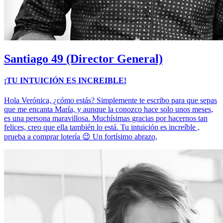
Santiago
49 (Director General)
¡TU INTUICIÓN ES INCREIBLE!
Hola Verónica, ¿cómo estás? Simplemente te escribo para que sepas
que me encanta María, y aunque la conozco hace solo unos meses,
es una persona maravillosa. Muchísimas gracias por hacernos tan
felices, creo que ella también lo está. Tu intuición es increíble ,
prueba a comprar lotería 😉 Un fortísimo abrazo,