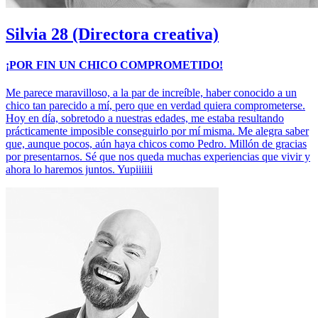
Silvia
28 (Directora creativa)
¡POR FIN UN CHICO COMPROMETIDO!
Me parece maravilloso, a la par de increíble, haber conocido a un
chico tan parecido a mí, pero que en verdad quiera comprometerse.
Hoy en día, sobretodo a nuestras edades, me estaba resultando
prácticamente imposible conseguirlo por mí misma. Me alegra saber
que, aunque pocos, aún haya chicos como Pedro. Millón de gracias
por presentarnos. Sé que nos queda muchas experiencias que vivir y
ahora lo haremos juntos. Yupiiiiii