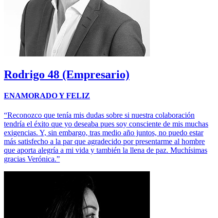
Rodrigo
48 (Empresario)
ENAMORADO Y FELIZ
“Reconozco que tenía mis dudas sobre si nuestra colaboración
tendría el éxito que yo deseaba pues soy consciente de mis muchas
exigencias. Y, sin embargo, tras medio año juntos, no puedo estar
más satisfecho a la par que agradecido por presentarme al hombre
que aporta alegría a mi vida y también la llena de paz. Muchísimas
gracias Verónica.”