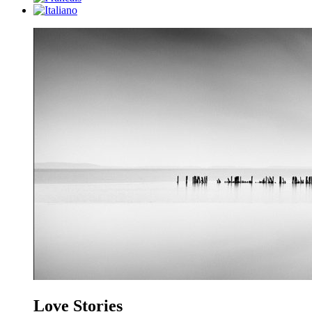
L
o
ve Stories