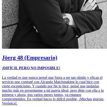
Jöerg
48 (Empresario)
¡DIFÍCIL PERO NO IMPOSIBLE!
La verdad es que nunca pensé que fuera a ser tan rápido y eficaz el
servicio que contraté con Alcanda Matchmaking lo cual hice con
cierto escepticismo. Y cuando por fin lo hice, pensé que tardarías
mucho más en presentarme a mi pareja ideal, pero diste con ella a la
primera y ahora, tras varios meses juntos, ya estamos
comprometidos. En verdad haces lo difícil posible, ¡Muchas gracias,
Verónica!.