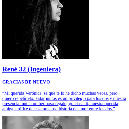
René
32 (Ingeniera)
GRACIAS DE NUEVO
“Mi querida Verónica, sé que te lo he dicho muchas veces, pero
quiero repetírtelo: Estar juntos es un privilegio para los dos y nuestra
presencia mutua un hermoso regalo, gracias a ti, nuestra querida
amiga, artífice de esta preciosa historia de amor entre los dos.”