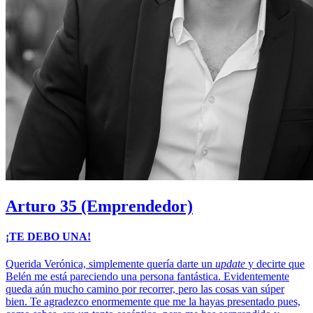
Arturo
35 (Emprendedor)
¡TE DEBO UNA!
Querida Verónica, simplemente quería darte un
update
y decirte que
Belén me está pareciendo una persona fantástica. Evidentemente
queda aún mucho camino por recorrer, pero las cosas van súper
bien. Te agradezco enormemente que me la hayas presentado pues,