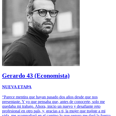
Gerardo
43 (Economista)
NUEVA ETAPA
“Parece mentira que hayan pasado dos años desde que nos
presentaste. Y yo que pensaba que, antes de conocerte, solo me
quedaba mi trabajo. Ahora, inicio un nuevo y desafiante reto
profesional en otro país, y, gracias a ti, la mujer que trajiste a mi
vida, me acompañará en el camino lo que seguro me dará la fuerza