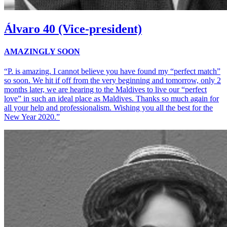
Álvaro
40 (Vice-president)
AMAZINGLY SOON
“P. is amazing. I cannot believe you have found my “perfect match”
so soon. We hit if off from the very beginning and tomorrow, only 2
months later, we are hearing to the Maldives to live our “perfect
love” in such an ideal place as Maldives. Thanks so much again for
all your help and professionalism. Wishing you all the best for the
New Year 2020.”