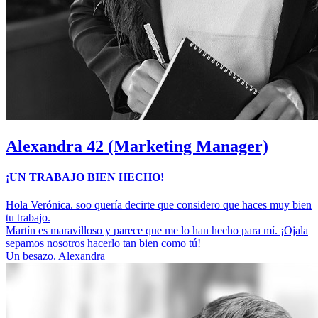
Alexandra
42 (Marketing Manager)
¡UN TRABAJO BIEN HECHO!
Hola Verónica. soo quería decirte que considero que haces muy bien
tu trabajo.
Martín es maravilloso y parece que me lo han hecho para mí. ¡Ojala
sepamos nosotros hacerlo tan bien como tú!
Un besazo. Alexandra